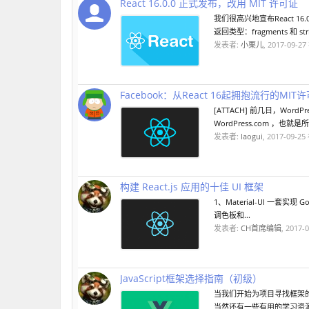
React 16.0.0 正式发布，改用 MIT 许可证
我们很高兴地宣布React 
返回类型：fragments 和 str
发表者:
小栗儿
,
2017-09-27
Facebook：从React 16起拥抱流行的MIT
[ATTACH] 前几日，Wo
WordPress.com ，也就是所
发表者:
laogui
,
2017-09-25
构建 React.js 应用的十佳 UI 框架
1、Material-UI 一套实现 
调色板和...
发表者:
CH首席编辑
,
2017-0
JavaScript框架选择指南（初级）
当我们开始为项目寻找框架
当然还有一些有用的学习资源。 什