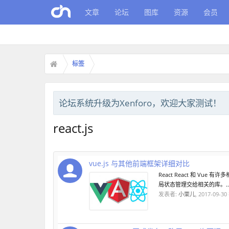
文章
论坛
图库
资源
会员
标签
论坛系统升级为Xenforo，欢迎大家测试！
react.js
vue.js 与其他前端框架详细对比
React React 和 Vue
局状态管理交给相关的库。..
发表者:
小栗儿
,
2017-09-30