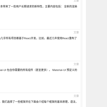
文章
此外该版本带来了一些用户长期请求的新特性，主要内容包括： 全新的渲染
文章
ess几乎所有项目都基于React开发，比如，最近几年使用React重构了
文章
Material-UI 包含你需要的所有组件（甚至更多）。 Material-UI 预定义的
文章
。我们选择了一些框架并在下面会介绍每个框架的基本原理，语法，