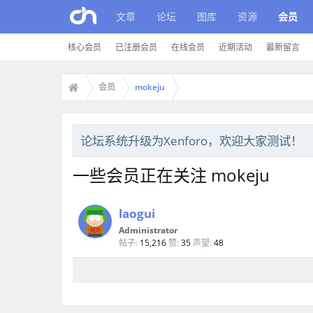
文章
论坛
图库
资源
会员
核心会员
已注册会员
在线会员
近期活动
最新留言
会员
mokeju
论坛系统升级为Xenforo，欢迎大家测试！
一些会员正在关注 mokeju
laogui
Administrator
帖子:
15,216
赞:
35
声望:
48