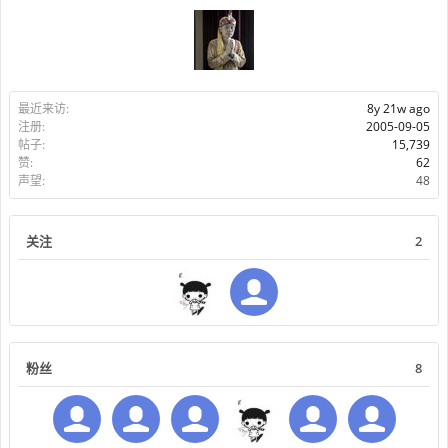
最近来访:
8y 21w ago
注册:
2005-09-05
帖子:
15,739
赞:
62
声望:
48
关注
2
粉丝
8