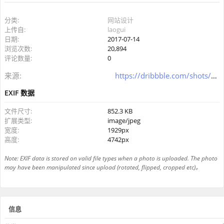
分类:
网站设计
上传自:
laogui
日期:
2017-07-14
浏览次数:
20,894
评论数量:
0
来源:
https://dribbble.com/shots/1869967-Forum-Landing-Page-Design
EXIF 数据
文件尺寸:
852.3 KB
扩展类型:
image/jpeg
宽度:
1929px
高度:
4742px
Note: EXIF data is stored on valid file types when a photo is uploaded. The photo
may have been manipulated since upload (rotated, flipped, cropped etc)。
信息