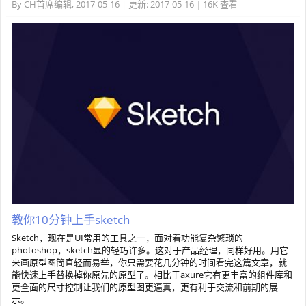
By
CH首席编辑
,
2017-05-16
|
更新:
2017-05-16
|
16K 查看
教你10分钟上手sketch
Sketch，现在是UI常用的工具之一，面对着功能复杂繁琐的
photoshop，sketch显的轻巧许多。这对于产品经理，同样好用。用它
来画原型图简直轻而易举，你只需要花几分钟的时间看完这篇文章，就
能快速上手替换掉你原先的原型了。相比于axure它有更丰富的组件库和
更全面的尺寸控制让我们的原型图更逼真，更有利于交流和前期的展
示。