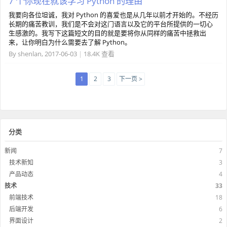
7 个你现在就该学习 Python 的理由
我要向各位坦诚，我对 Python 的喜爱也是从几年以前才开始的。不经历
长期的痛苦教训，我们是不会对这门语言以及它的平台所提供的一切心
生感激的。我写下这篇短文的目的就是要将你从同样的痛苦中拯救出
来，让你明白为什么需要去了解 Python。
By
shenlan
,
2017-06-03
|
18.4K 查看
1
2
3
下一页 >
分类
新闻
7
技术新知
3
产品动态
4
技术
33
前端技术
18
后端开发
6
界面设计
2