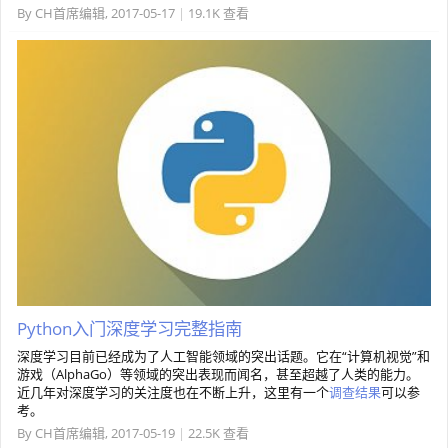
By
CH首席编辑
,
2017-05-17
|
19.1K 查看
Python入门深度学习完整指南
深度学习目前已经成为了人工智能领域的突出话题。它在“计算机视觉”和
游戏（AlphaGo）等领域的突出表现而闻名，甚至超越了人类的能力。
近几年对深度学习的关注度也在不断上升，这里有一个
调查结果
可以参
考。
By
CH首席编辑
,
2017-05-19
|
22.5K 查看