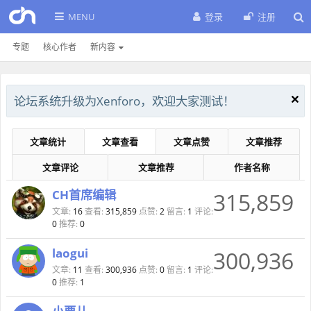
MENU
登录
注册
专题
核心作者
新内容
论坛系统升级为Xenforo，欢迎大家测试！
文章统计
文章查看
文章点赞
文章推荐
文章评论
文章推荐
作者名称
CH首席编辑
315,859
文章:
16
查看:
315,859
点赞:
2
留言:
1
评论:
0
推荐:
0
laogui
300,936
文章:
11
查看:
300,936
点赞:
0
留言:
1
评论:
0
推荐:
1