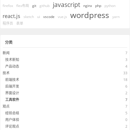
javascript
firefox
flex布局
git
github
nginx
php
python
wordpress
react.js
sketch
ui
vscode
vue.js
yarn
程序员
表单
分类
新闻
7
技术新知
3
产品动态
4
技术
33
前端技术
18
后端开发
6
界面设计
2
工具软件
7
观点
7
经验总结
5
用户体验
0
评论观点
2