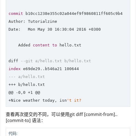
commit
 b10cc1238e355c02a044ef9f9860811ff605c9b4

Date
:   Mon May 
30
16
:
30
:
04
2016
 +
0300
    Added 
content
to
 hello.txt

diff 
--git a/hello.txt b/hello.txt
index
 e69de29..b546a21 
100644
--- a/hello.txt
+++ b/hello.txt

@@ 
-0
,
0
 +
1
 @@

+Nice weather today, isn
查看两次提交的不同，可以使用git diff [commit-from]..
[commit-to] 语法：
代码: