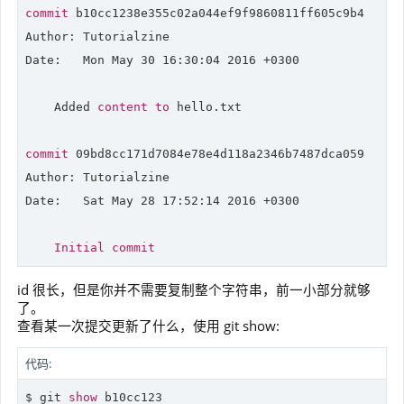
commit
 b10cc1238e355c02a044ef9f9860811ff605c9b4

Date
:   Mon May 
30
16
:
30
:
04
2016
 +
0300
    Added 
content
to
 hello.txt

commit
09
bd8cc171d7084e78e4d118a2346b7487dca059

Date
:   Sat May 
28
17
:
52
:
14
2016
 +
0300
Initial
commit
id 很长，但是你并不需要复制整个字符串，前一小部分就够
了。
查看某一次提交更新了什么，使用 git show:
代码:
$ git 
show
 b10cc123
