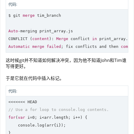
代码:
$ git 
merge
 tim_branch 

Auto
-merging print_array.js

CONFLICT (
content
): 
Merge
 conflict 
in
Automatic
merge
failed
; fix conflicts and then 
commi
这时候git并不知道如何解决冲突，因为他不知道John和Tim谁
写得更好。
于是它就在代码中插入标记。
代码:
// Use a for loop to console.log contents.
for
(
var
 i=
0
; i<arr.length; i++) {

    console.log(arr{i});

}
