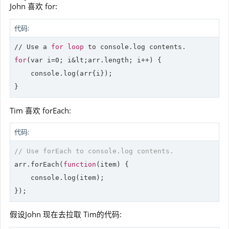
John 喜欢 for:
代码:
//
 Use a 
for
loop
 to 
console
for
(var i=
0
; i&lt;arr.length; i++) {

console
.log(arr{i});

Tim 喜欢 forEach:
代码:
// Use forEach to console.log contents.
arr.forEach(
function
(
item
) 
{

console
.log(item);

假设John 现在去拉取 Tim的代码: