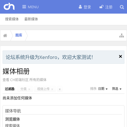
MENU
登录
注册
搜索媒体
最新媒体
图库
论坛系统升级为Xenforo，欢迎大家测试！
媒体相册
查看 CH前端社区 所有的媒体
排序:
日期
筛选
过滤器:
分类
x
视频上传
x
x
尚未添加任何媒体
媒体导航
浏览媒体
搜索媒体