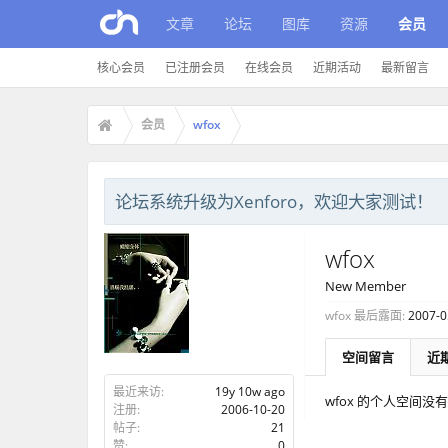
文章
论坛
图库
资源
会员
核心会员
已注册会员
在线会员
近期活动
最新留言
会员
wfox
论坛系统升级为Xenforo，欢迎大家测试！
wfox
New Member
wfox 最后露面:
2007-0
空间留言
近
最近来访:
19y 10w ago
wfox 的个人空间没
注册:
2006-10-20
帖子:
21
赞:
0