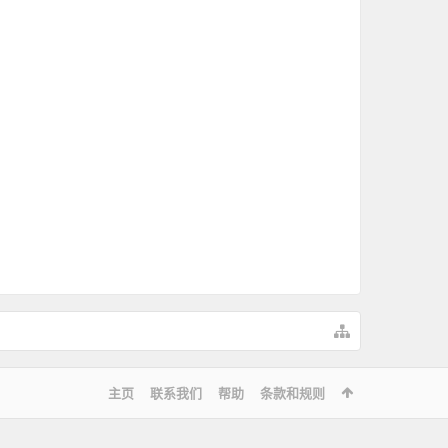
pilotwarezhk
winduser
chenguogang
baby008
whj168
anykell
主页
联系我们
帮助
条款和规则