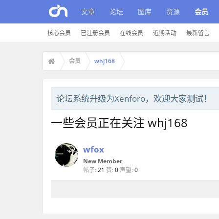
文章
论坛
图库
资源
会员
核心会员
已注册会员
在线会员
近期活动
最新留言
会员
whj168
论坛系统升级为Xenforo，欢迎大家测试！
一些会员正在关注 whj168
wfox
New Member
帖子:
21
赞:
0
声望:
0