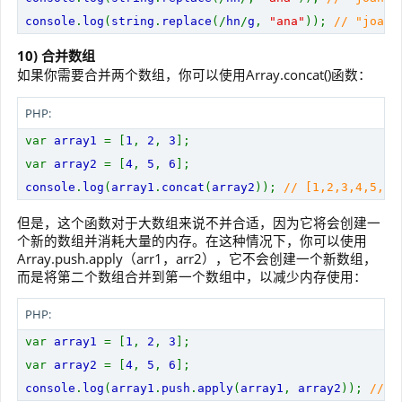
console
.
log
(
string
.
replace
(/
hn
/
g
,
"ana"
));
// "joan
10) 合并数组
如果你需要合并两个数组，你可以使用Array.concat()函数：
PHP:
var
array1
= [
1
,
2
,
3
];
var
array2
= [
4
,
5
,
6
];
console
.
log
(
array1
.
concat
(
array2
));
// [1,2,3,4,5,6
但是，这个函数对于大数组来说不并合适，因为它将会创建一
个新的数组并消耗大量的内存。在这种情况下，你可以使用
Array.push.apply（arr1，arr2），它不会创建一个新数组，
而是将第二个数组合并到第一个数组中，以减少内存使用：
PHP:
var
array1
= [
1
,
2
,
3
];
var
array2
= [
4
,
5
,
6
];
console
.
log
(
array1
.
push
.
apply
(
array1
,
array2
));
// [