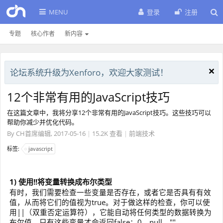
MENU
登录
注册
专题
核心作者
新内容
论坛系统升级为Xenforo，欢迎大家测试！
12个非常有用的JavaScript技巧
在这篇文章中，我将分享12个非常有用的JavaScript技巧。这些技巧可以
帮助你减少并优化代码。
By
CH首席编辑
,
2017-05-16
|
15.2K 查看
|
前端技术
标签:
javascript
1) 使用!!将变量转换成布尔类型
有时，我们需要检查一些变量是否存在，或者它是否具有有效
值，从而将它们的值视为true。对于做这样的检查，你可以使
用||（双重否定运算符），它能自动将任何类型的数据转换为
布尔值，只有这些变量才会返回false：0，null，""，