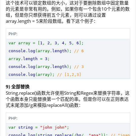
这个技术可以锁定数组的大小，这对于要删除数组中固定数量
的元素是非常有用的。例如，如果你有一个包含10个元素的数
组，但是你只想获得前五个元素，则可以通过设置
array.length = 5来阶段数组。看下这个例子：
PHP:
var array = [
1
,
2
,
3
,
4
,
5
,
6
];
console
.
log
(array.
length
);
// 6
array.
length
=
3
;
console
.
log
(array.
length
);
// 3
console
.
log
(array);
// [1,2,3]
9) 全部替换
String.replace()函数允许使用String和Regex来替换字符串，这
个函数本身只能替换第一个匹配的串。但是你可以在正则表达
式末尾添加/g来模拟replaceAll()函数：
PHP:
var
string
=
"john john"
;
console
.
log
(
string
.
replace
(/
hn
/,
"ana"
));
// "joana