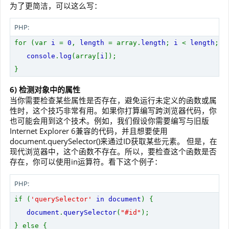
为了更简洁，可以这么写：
PHP:
for (var
i
=
0
,
length
= array.
length
;
i
<
length
;
i
console
.
log
(array[
i
]);
}
6) 检测对象中的属性
当你需要检查某些属性是否存在，避免运行未定义的函数或属
性时，这个技巧非常有用。如果你打算编写跨浏览器代码，你
也可能会用到这个技术。例如，我们假设你需要编写与旧版
Internet Explorer 6兼容的代码，并且想要使用
document.querySelector()来通过ID获取某些元素。 但是，在
现代浏览器中，这个函数不存在。所以，要检查这个函数是否
存在，你可以使用in运算符。看下这个例子：
PHP:
if (
'querySelector'
in document
) {
document
.
querySelector
(
"#id"
);
} else {