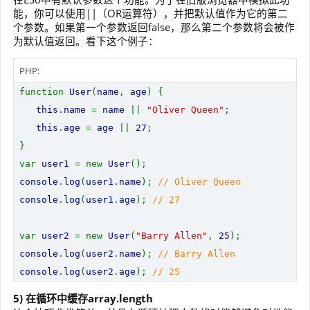
能，你可以使用||（OR运算符），并把默认值作为它的第二
个参数。如果第一个参数返回false，那么第二个参数将会被作
为默认值返回。看下这个例子：
PHP:
function
User
(
name
,
age
) {
this
.
name
=
name
||
"Oliver Queen"
;
this
.
age
=
age
||
27
;
}
var
user1
= new
User
();
console
.
log
(
user1
.
name
);
// Oliver Queen
console
.
log
(
user1
.
age
);
// 27
var
user2
= new
User
(
"Barry Allen"
,
25
);
console
.
log
(
user2
.
name
);
// Barry Allen
console
.
log
(
user2
.
age
);
// 25
5) 在循环中缓存array.length