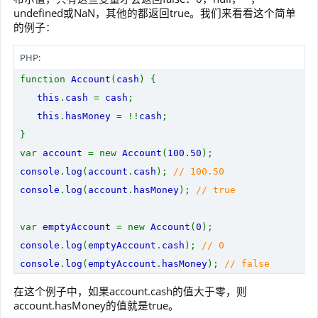
undefined或NaN，其他的都返回true。我们来看看这个简单
的例子：
PHP:
function
Account
(
cash
) {
this
.
cash
=
cash
;
this
.
hasMoney
= !!
cash
;
}
var
account
= new
Account
(
100.50
);
console
.
log
(
account
.
cash
);
// 100.50
console
.
log
(
account
.
hasMoney
);
// true
var
emptyAccount
= new
Account
(
0
);
console
.
log
(
emptyAccount
.
cash
);
// 0
console
.
log
(
emptyAccount
.
hasMoney
);
// false
在这个例子中，如果account.cash的值大于零，则
account.hasMoney的值就是true。