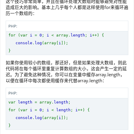
这个技巧非常简单，并且在循环处理大数组时能够避免对性能
造成巨大的影响。基本上几乎每个人都是这样使用for来循环遍
历一个数组的：
PHP:
for (var
i
=
0
;
i
< array.
length
;
i
++) {
console
.
log
(array[
i
]);
}
如果你使用较小的数组，那还好，但是如果处理大数组，则此
代码将在每个循环里重复计算数组的大小，这会产生一定的延
迟。为了避免这种情况，你可以在变量中缓存array.length，
以便在循环中每次都使用缓存来代替array.length：
PHP:
var
length
= array.
length
;
for (var
i
=
0
;
i
<
length
;
i
++) {
console
.
log
(array[
i
]);
}